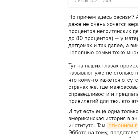
7 июня 2021, 17:49
Но причем здесь расизм? 
даже не очень хочется вер
процентов негритянских де
до 80 процентов) — у мат
детдомах и так далее, а ви
неполные семьи тоже множа
Тут на наших глазах прои
называют уже не столько п
что кому-то кажется отсут
странах же, где межрасовы
справедливости и предлаг
привилегий для тех, кто э
И тут есть еще одна тольк
американская история в з
институте. Там
отменили 
Эббота на тему, представьт