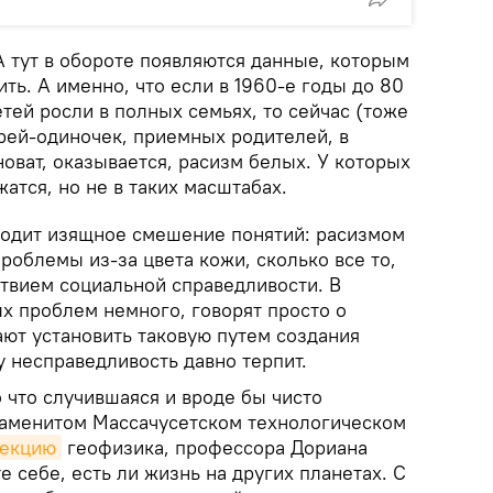
А тут в обороте появляются данные, которым
ить. А именно, что если в 1960-е годы до 80
тей росли в полных семьях, то сейчас (тоже
ерей-одиночек, приемных родителей, в
новат, оказывается, расизм белых. У которых
тся, но не в таких масштабах.
сходит изящное смешение понятий: расизмом
роблемы из-за цвета кожи, сколько все то,
ствием социальной справедливости. В
х проблем немного, говорят просто о
ают установить таковую путем создания
ту несправедливость давно терпит.
о что случившаяся и вроде бы чисто
наменитом Массачусетском технологическом
лекцию
геофизика, профессора Дориана
е себе, есть ли жизнь на других планетах. С