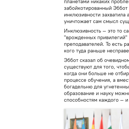
планетами никаких пробле
забойкотированный Эббот 
инклюзивности захватила 
уничтожает сам смысл сущ
Инклюзивность — это то са
"врожденных привилегий" к
преподавателей. То есть р
кого туда раньше несправе
Эббот сказал об очевидно
существуют для того, чтоб
когда они больше не отби
процессе обучения, а вмес
богадельню для угнетенных
образование и науку можн
способностям каждого — и 