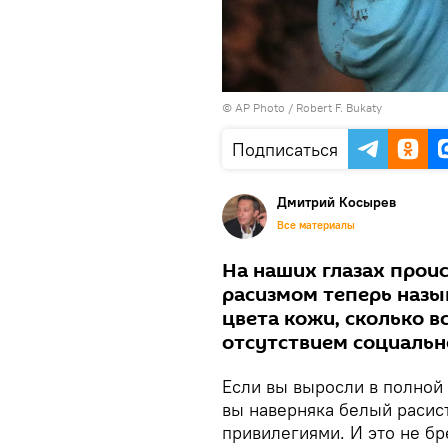
© AP Photo / Robert F. Bukaty
Подписаться
Дмитрий Косырев
Все материалы
На наших глазах прои
расизмом теперь назы
цвета кожи, сколько в
отсутствием социальн
Если вы выросли в полной 
вы наверняка белый расис
привилегиями. И это не б