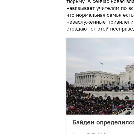
тюрьму. А сейчас новая вла
навязывает учителям по вс
что нормальная семья есть
незаслуженные привилегии
страдают от этой несправе
Байден определился