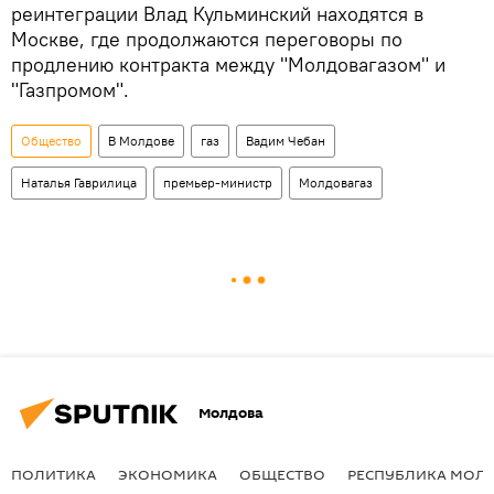
реинтеграции Влад Кульминский находятся в
Москве, где продолжаются переговоры по
продлению контракта между "Молдовагазом" и
"Газпромом".
Общество
В Молдове
газ
Вадим Чебан
Наталья Гаврилица
премьер-министр
Молдовагаз
Молдова
ПОЛИТИКА
ЭКОНОМИКА
ОБЩЕСТВО
РЕСПУБЛИКА МОЛ