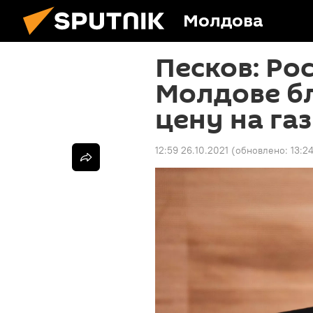
Молдова
Песков: Ро
Молдове б
цену на газ
12:59 26.10.2021
(обновлено:
13:2