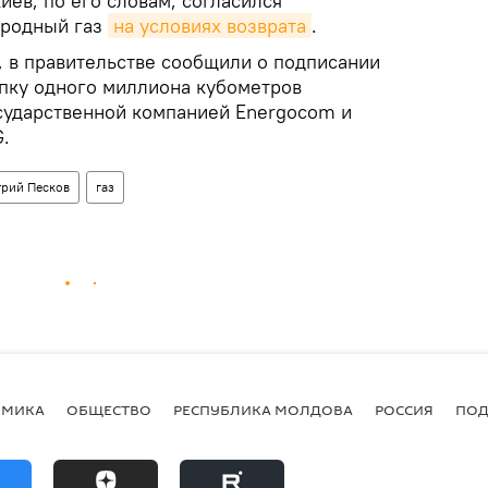
иев, по его словам, согласился
иродный газ
на условиях возврата
.
, в правительстве сообщили о подписании
упку одного миллиона кубометров
сударственной компанией Energocom и
.
рий Песков
газ
ОМИКА
ОБЩЕСТВО
РЕСПУБЛИКА МОЛДОВА
РОССИЯ
ПОД