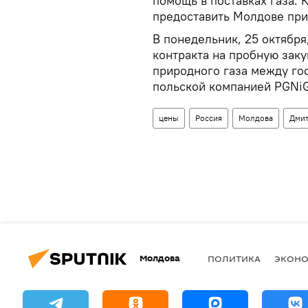
помощь в поставках газа. К
предоставить Молдове пр
В понедельник, 25 октября
контракта на пробную зак
природного газа между го
польской компанией PGNiG
цены
Россия
Молдова
Дмит
Молдова
ПОЛИТИКА
ЭКОН