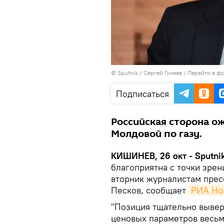
© Sputnik / Сергей Гунеев
/
Перейти в ф
Подписаться
Российская сторона о
Молдовой по газу.
КИШИНЕВ, 26 окт - Sputni
благоприятна с точки зрен
вторник журналистам прес
Песков, сообщает
РИА Но
"Позиция тщательно вывере
ценовых параметров весьм