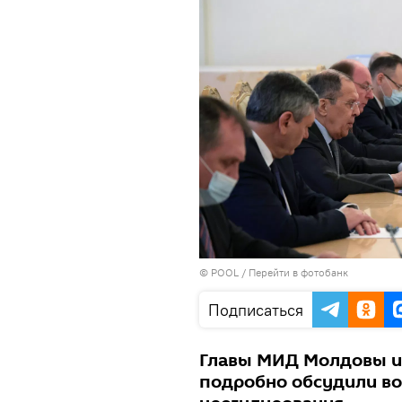
© POOL
/
Перейти в фотобанк
Подписаться
Главы МИД Молдовы и 
подробно обсудили во