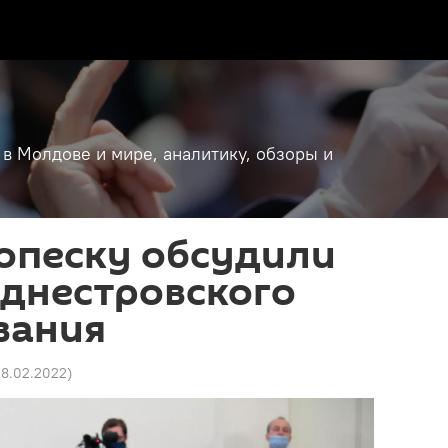
 в Молдове и мире, аналитику, обзоры и
опеску обсудили
иднестровского
вания
28.02.2022
)