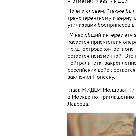
– отметил глава МИДЕИ.
По его словам, "также бы
транспарентному и вернут
утилизации боеприпасов в 
"У нас общий интерес эту 
касается присутствия опер
приднестровском регионе 
остается неизменной. Это 
нейтралитета, закрепленн
российских войск остаетс
заключил Попеску.
Глава МИДЕИ Молдовы Нику
в Москве по приглашению 
Лаврова.