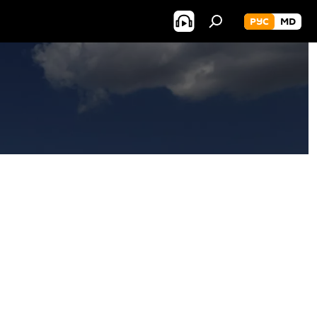
РУС
MD