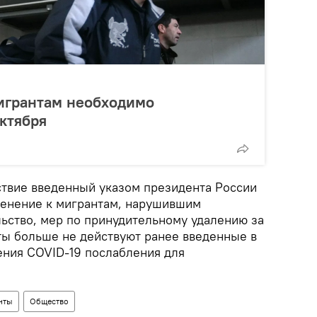
игрантам необходимо
октября
йствие введенный указом президента России
менение к мигрантам, нарушившим
ьство, мер по принудительному удалению за
ты больше не действуют ранее введенные в
ения COVID-19 послабления для
нты
Общество