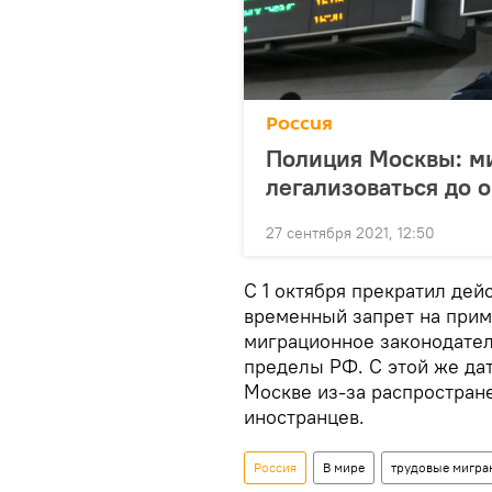
Россия
Полиция Москвы: м
легализоваться до 
27 сентября 2021, 12:50
С 1 октября прекратил де
временный запрет на при
миграционное законодател
пределы РФ. С этой же да
Москве из-за распростран
иностранцев.
Россия
В мире
трудовые мигра