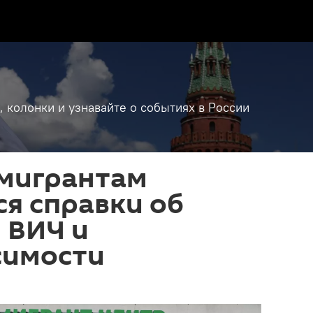
, колонки и узнавайте о событиях в России
мигрантам
я справки об
 ВИЧ и
симости