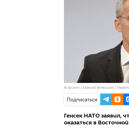
© Sputnik / Алексей Витвицкий
/
Перейт
Подписаться
Генсек НАТО заявил, 
оказаться в Восточной