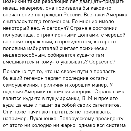
Возникни такая резолюция лет двадцать-тридцать
назад, наверное, она произвела бы какое-то
впечатление на граждан России. Все-таки Америка
считалась тогда гегемоном. Ее мнение имело
некоторый вес. А сегодня? Страна в состоянии
полураспада, с триллионными долгами, с чередой
военных поражений, с президентом, которого
половина избирателей считает психически
недееспособным, собирается куда-то там
вмешиваться и кому-то указывать? Серьезно?
Печально тут то, что на своем пути в пропасть
бывший гегемон теряет последние остатки
самоуважения, приличия и хороших манер. У
падения Америки огромная инерция. Страна сама
валится куда-то в пущу архаики, BLM и прочего
вуду, да еще и тащит за собой своих сателлитов.
Они тоже начинают пытаться не признавать,
например, Лукашенко. Белорусскому президенту
от этого ни холодно ни жарко, однако вся система