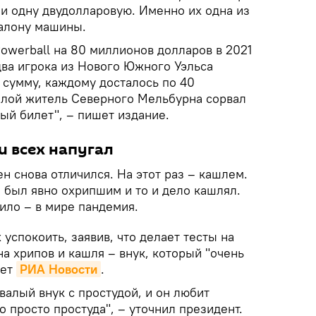
 и одну двудолларовую. Именно их одна из
алону машины.
owerball на 80 миллионов долларов в 2021
 два игрока из Нового Южного Уэльса
 сумму, каждому досталось по 40
илой житель Северного Мельбурна сорвал
ый билет", – пишет издание.
и всех напугал
 снова отличился. На этот раз – кашлем.
 был явно охрипшим и то и дело кашлял.
ило – в мире пандемия.
успокоить, заявив, что делает тесты на
а хрипов и кашля – внук, который "очень
шет
РИА Новости
.
валый внук с простудой, и он любит
то просто простуда", – уточнил президент.