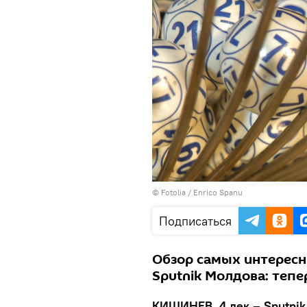
©
Fotolia
/ Enrico Spanu
Подписаться
Обзор самых интересн
Sputnik Молдова: тепе
КИШИНЕВ, 4 дек – Sputnik