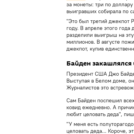
за монеты: три по доллару
выигравших собирала по с
"Это был третий джекпот P
году. В апреле этого года
разделили выигрыш на эту
миллионов. В августе пож
джекпот, купив единственн
Байден закашлялся 
Президент США Джо Байден
Выступая в Белом доме, он
Журналистов это встревож
Сам Байден поспешил всех 
ковид ежедневно. А причин
любит целовать деда", пи
"У меня есть полуторагодо
целовать деда... Короче, э