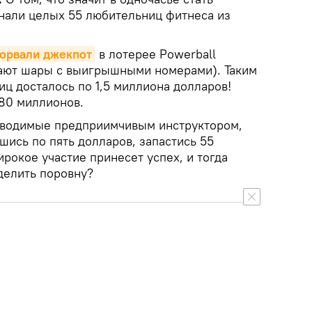
нали целых 55 любительниц фитнеса из
орвали джекпот
в лотерее Powerball
дают шары с выигрышными номерами). Таким
иц досталось по 1,5 миллиона долларов!
80 миллионов.
оводимые предприимчивым инструктором,
вшись по пять долларов, запастись 55
рокое участие принесет успех, и тогда
делить поровну?