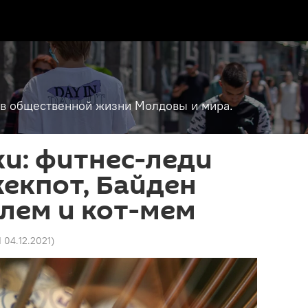
т в общественной жизни Молдовы и мира.
ки: фитнес-леди
екпот, Байден
лем и кот-мем
1 04.12.2021
)