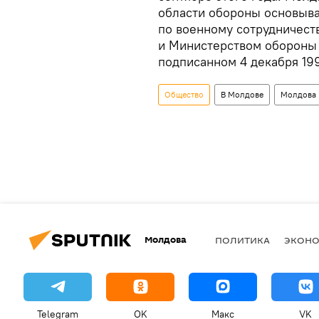
области обороны основыв
по военному сотрудничес
и Министерством обороны
подписанном 4 декабря 199
Общество
В Молдове
Молдова
Молдова
ПОЛИТИКА
ЭКОН
Telegram
OK
Макс
VK