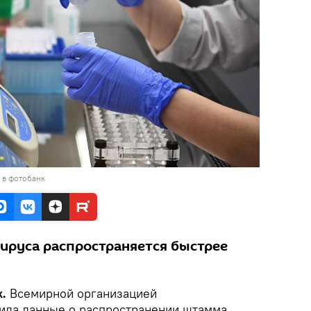
 в фотобанк
ируса распространяется быстрее
k.
Всемирной организацией
ила данные о распространении штамма