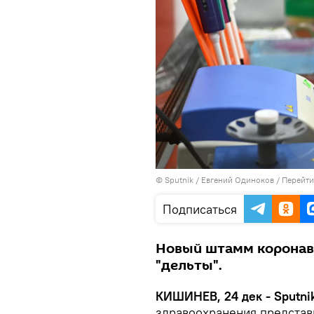
© Sputnik / Евгений Одиноков
/
Перейти
Подписаться
Новый штамм коронав
"дельты".
КИШИНЕВ, 24 дек - Sputni
здравоохранения представ