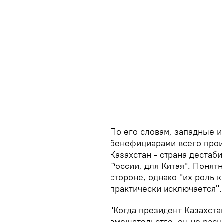
По его словам, западные 
бенефициарами всего проис
Казахстан - страна дестаб
России, для Китая". Понятн
стороне, однако "их роль 
практически исключается".
"Когда президент Казахста
вмешательстве, он не рас