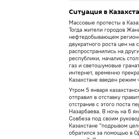
Ситуация в Казахст
Массовые протесты в Казах
Тогда жители городов Жана
нефтедобывающем регионе 
двукратного роста цен на
распространились на друг
республики, начались сто
газ и светошумовые грана
интернет, временно прекр
Казахстане введен режим 
Утром 5 января казахстан
отправил в отставку прави
отстранив с этого поста п
Назарбаева. В ночь на 6 я
Совбеза под своим руковод
Казахстане "подрывом цело
обратился за помощью в О