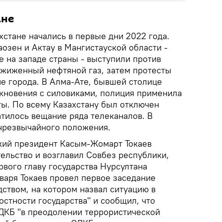
ане
стане начались в первые дни 2022 года.
озен и Актау в Мангистауской области -
на западе страны - выступили против
 сжиженный нефтяной газ, затем протесты
ие города. В Алма-Ате, бывшей столице
лкновения с силовиками, полиция применила
ты. По всему Казахстану был отключен
атилось вещание ряда телеканалов. В
чрезвычайного положения.
ский президент Касым-Жомарт Токаев
тельство и возглавил Совбез республики,
ервого главу государства Нурсултана
нваря Токаев провел первое заседание
ством, на котором назвал ситуацию в
стности государства" и сообщил, что
ДКБ "в преодолении террористической