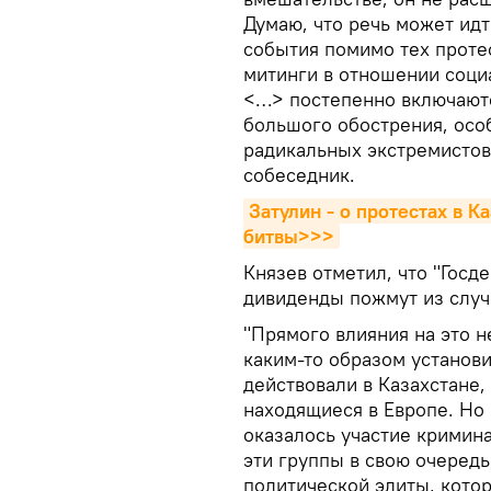
Думаю, что речь может идт
события помимо тех проте
митинги в отношении соци
<…> постепенно включаются
большого обострения, осо
радикальных экстремистов
собеседник.
Затулин - о протестах в К
битвы>>>
Князев отметил, что "Гос
дивиденды пожмут из случ
"Прямого влияния на это н
каким-то образом установ
действовали в Казахстане, 
находящиеся в Европе. Но 
оказалось участие кримин
эти группы в свою очередь,
политической элиты, кото