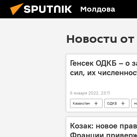
Молдова
Новости от 
Генсек ОДКБ – о 
сил, их численно
6 января 2022, 23:11
Казахстан
ОДКБ
м
Козак: новое пра
Франции привер