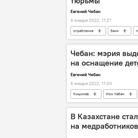
тюрьмы
Евгений Чебан
6 января 2022, 17:27
ограбление
банк
п
Чебан: мэрия выд
на оснащение дет
Евгений Чебан
6 января 2022, 17:00
Кишинев
Ион Чебан
В Казахстане ста
на медработников