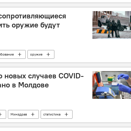
 сопротивляющиеся
ть оружие будут
ебование
оружие
о новых случаев COVID-
ано в Молдове
Минздрав
статистика