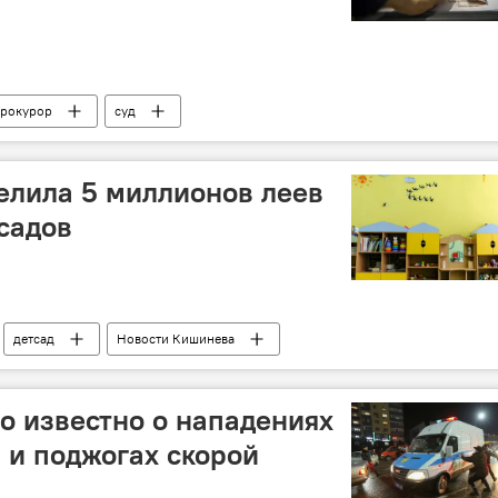
рокурор
суд
елила 5 миллионов леев
садов
детсад
Новости Кишинева
ло известно о нападениях
 и поджогах скорой