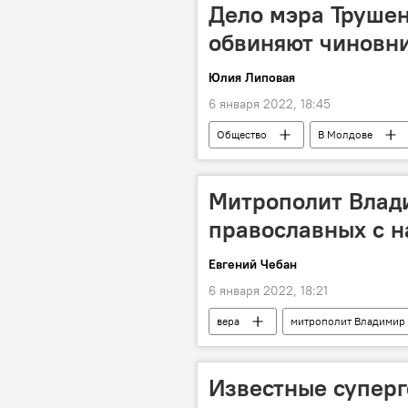
Дело мэра Трушен
обвиняют чиновн
Юлия Липовая
6 января 2022, 18:45
Общество
В Молдове
Митрополит Влад
православных с 
Евгений Чебан
6 января 2022, 18:21
вера
митрополит Владимир
Известные супер