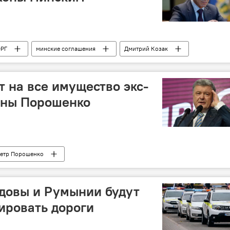
РГ
минские соглашения
Дмитрий Козак
т на все имущество экс-
ины Порошенко
етр Порошенко
довы и Румынии будут
ировать дороги