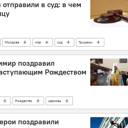
 отправили в суд: в чем
ицу
Молдова
мэр
суд
Трушены
имир поздравил
наступающим Рождеством
Рождество
церковь
герои поздравили