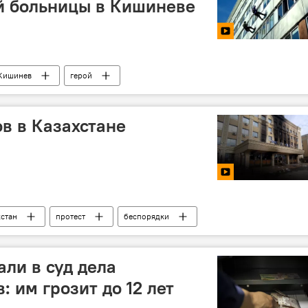
й больницы в Кишиневе
Кишинев
герой
в в Казахстане
хстан
протест
беспорядки
ли в суд дела
: им грозит до 12 лет