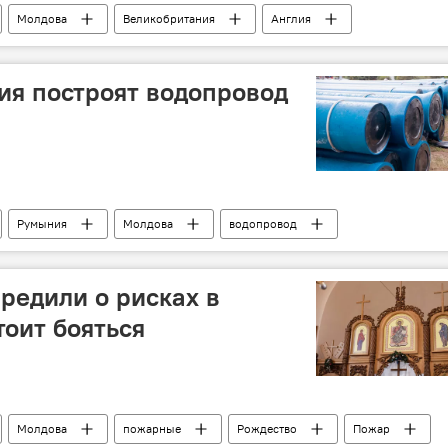
Молдова
Великобритания
Англия
ия построят водопровод
Румыния
Молдова
водопровод
редили о рисках в
тоит бояться
Молдова
пожарные
Рождество
Пожар