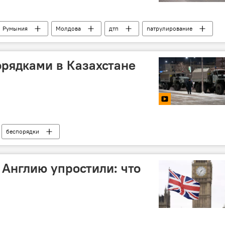
Румыния
Молдова
дтп
патрулирование
орядками в Казахстане
беспорядки
 Англию упростили: что