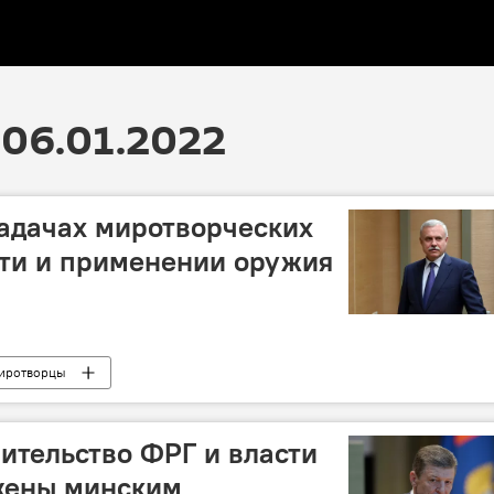
06.01.2022
задачах миротворческих
сти и применении оружия
иротворцы
вительство ФРГ и власти
жены минским