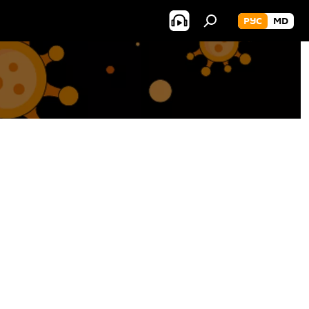
РУС
MD