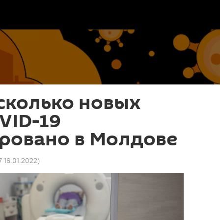
сколько новых
VID-19
ровано в Молдове
7 16.01.2022
)