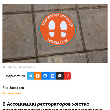
© Sputnik / Mihai Caraus
Подписаться
Яна Захарова
Все материалы
В Ассоциации рестораторов жестко
раскритиковали новые ограничительные