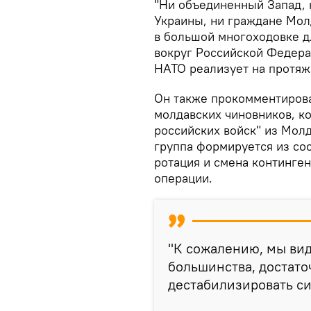
"Ни объединенный Запад, 
Украины, ни граждане Мол
в большой многоходовке д
вокруг Российской Федера
НАТО реализует на протяже
Он также прокомментиров
молдавских чиновников, к
российских войск" из Мол
группа формируется из сос
ротация и смена континге
операции.
"К сожалению, мы ви
большинства, достато
дестабилизировать си