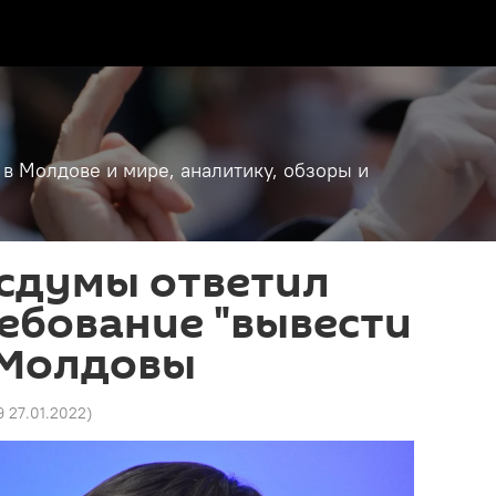
 в Молдове и мире, аналитику, обзоры и
осдумы ответил
ебование "вывести
 Молдовы
9 27.01.2022
)