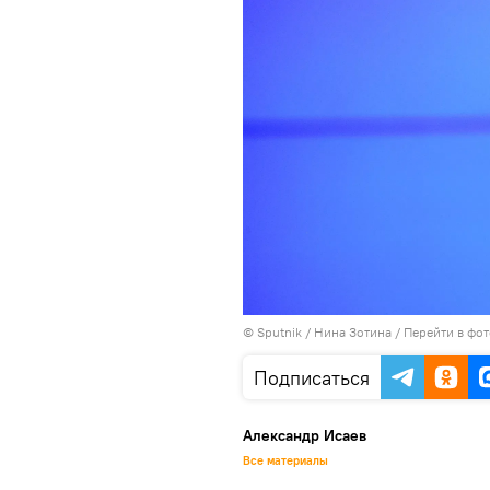
© Sputnik / Нина Зотина
/
Перейти в фо
Подписаться
Александр Исаев
Все материалы