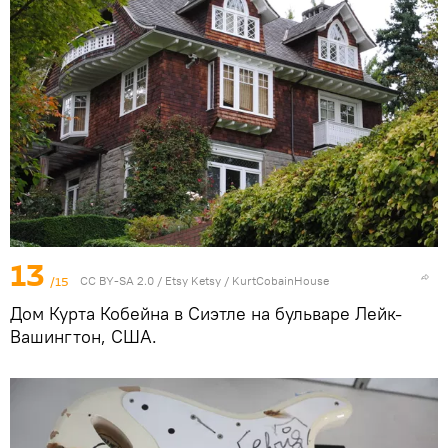
13
/15
CC BY-SA 2.0
/
Etsy Ketsy
/
KurtCobainHouse
Дом Курта Кобейна в Сиэтле на бульваре Лейк-
Вашингтон, США.