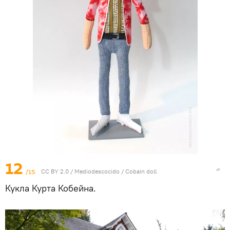
12
/15
CC BY 2.0
/
Mediodescocido
/
Cobain doll
Кукла Курта Кобейна.