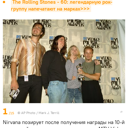
The Rolling Stones - 60: легендарную рок-
группу напечатают на марках>>>
1
/15
© AP Photo / Mark J. Terrill
Nirvana позирует после получения награды на 10-й