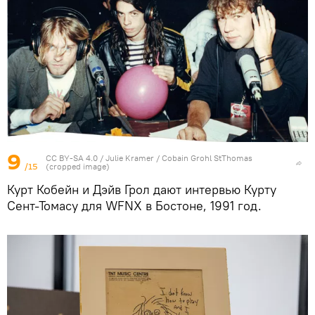
9
CC BY-SA 4.0
/ Julie Kramer /
Cobain Grohl StThomas
/15
(cropped image)
Курт Кобейн и Дэйв Грол дают интервью Курту
Сент-Томасу для WFNX в Бостоне, 1991 год.