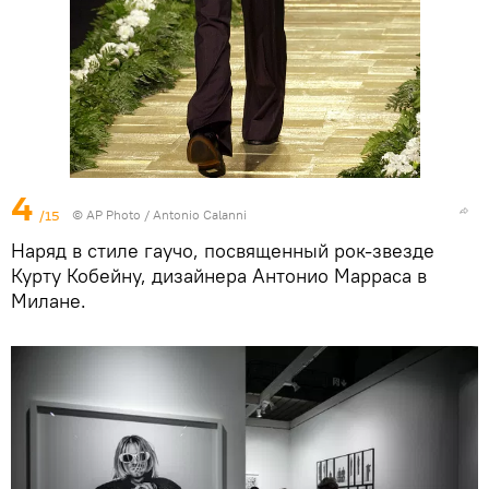
4
/15
© AP Photo / Antonio Calanni
Наряд в стиле гаучо, посвященный рок-звезде
Курту Кобейну, дизайнера Антонио Марраса в
Милане.