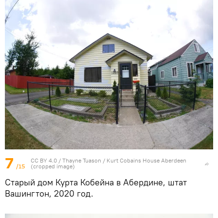
7
CC BY 4.0
/
Thayne Tuason
/
Kurt Cobains House Aberdeen
/15
(cropped image)
Старый дом Курта Кобейна в Абердине, штат
Вашингтон, 2020 год.