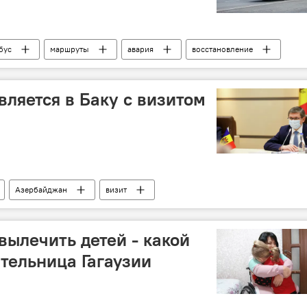
бус
маршруты
авария
восстановление
вляется в Баку с визитом
Азербайджан
визит
вылечить детей - какой
тельница Гагаузии