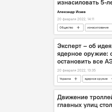
изнасиловать 5-л
Александр Исаев
20 февраля 2022, 14:11
Общество
изнасилование
Эксперт – об иде
ядерное оружие: 
остановить все А
20 февраля 2022, 13:35
Украина
ядерное оружие
Движение троллей
главных улиц сто