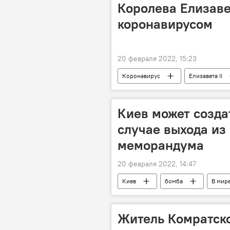
Королева Елизавет
коронавирусом
20 февраля 2022, 15:23
Коронавирус
Елизавета II
Киев может созда
случае выхода из
меморандума
20 февраля 2022, 14:47
Киев
бомба
В мир
Житель Комратско