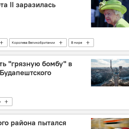
а II заразилась
Королева Великобритании
В мире
ть "грязную бомбу" в
 Будапештского
е
го района пытался