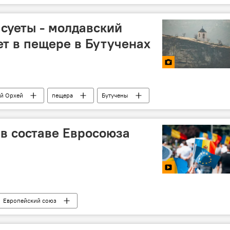
 суеты - молдавский
ет в пещере в Бутученах
й Орхей
пещера
Бутучены
в составе Евросоюза
Европейский союз