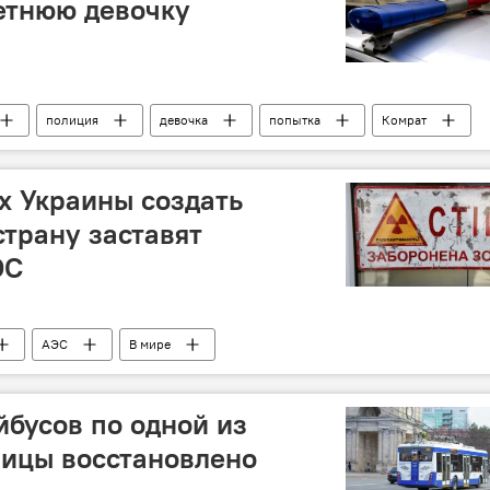
етнюю девочку
полиция
девочка
попытка
Комрат
ях Украины создать
страну заставят
ЭС
АЭС
В мире
бусов по одной из
лицы восстановлено