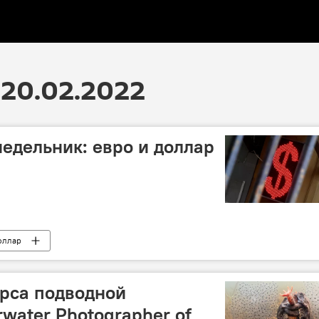
20.02.2022
недельник: евро и доллар
оллар
рса подводной
water Photographer of