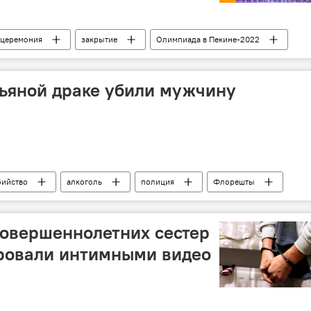
церемония
закрытие
Олимпиада в Пекине-2022
ьяной драке убили мужчину
бийство
алкоголь
полиция
Флорешты
совершеннолетних сестер
ровали интимными видео