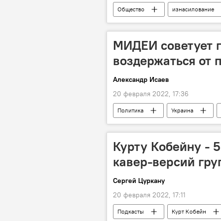
Общество
изнасилование
МИДЕИ советует 
воздержаться от 
Александр Исаев
20 февраля 2022, 17:36
Политика
Украина
поездки
Курту Кобейну - 
кавер-версий гру
Сергей Цуркану
20 февраля 2022, 17:11
Подкасты
Курт Кобейн