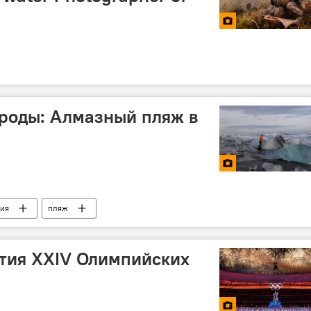
роды: Алмазный пляж в
ия
пляж
тия XXIV Олимпийских