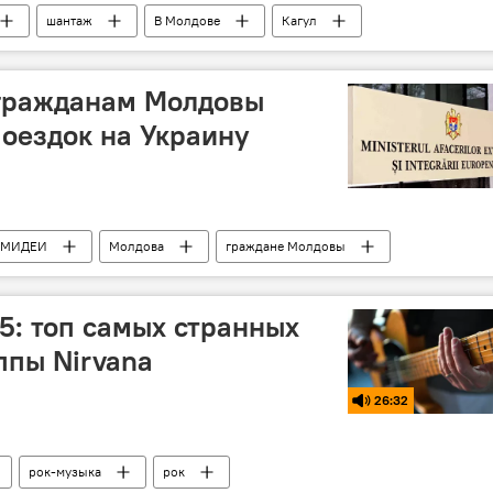
шантаж
В Молдове
Кагул
гражданам Молдовы
поездок на Украину
МИДЕИ
Молдова
граждане Молдовы
55: топ самых странных
ппы Nirvana
26:32
рок-музыка
рок