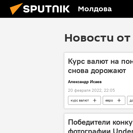
Молдова
Новости от 
Курс валют на по
снова дорожают
Александр Исаев
20 февраля 2022, 22:05
курс валют
евро
д
Победители конку
фотографии Under