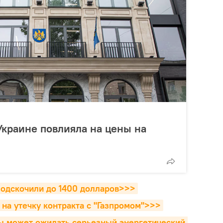
Украине повлияла на цены на
подскочили до 1400 долларов>>>
на утечку контракта с "Газпромом">>>
ы может ожидать серьезный энергетический 