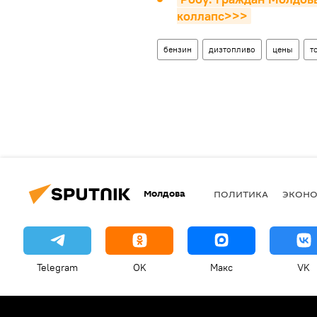
коллапс>>>
бензин
дизтопливо
цены
т
Молдова
ПОЛИТИКА
ЭКОН
Telegram
OK
Макс
VK