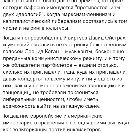
Такого точно не было даже во времена, которые
сегодня пафосно именуются "противостоянием
двух идеологий", когда марксизм-ленинизм и
капиталистический либерализм состязались в том
числе и на ринге культуры.
Тогда и непревзойденный виртуоз Давид Ойстрах,
и умевший заставить петь скрипку божественным
голосом Леонид Коган – музыканты, бесконечно
преданные коммунистическому режиму, и к тому
же обладатели партбилетов – ездили столько,
сколько их приглашали, туда, куда их приглашали,
давая концерты по всему миру, и ни у одного из
них, как и у не менее знаменитых танцовщиков и
танцовщиц, не требовали поклониться
либеральным ценностям, чтобы иметь
возможность выйти на западную сцену.
Тогдашние европейские и американские
импресарио в сравнении с сегодняшними выглядят
как вольтерьянцы против инквизиторов.