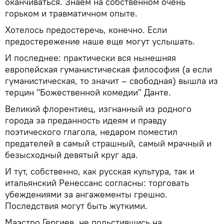
оканчиваться. Знаем на собственном очень
горьком и травматичном опыте.
Хотелось предостеречь, конечно. Если
предостережение наше еще могут услышать.
И последнее: практически вся нынешняя
европейская гуманистическая философия (а если
гуманистическая, то значит – свободная) вышла из
терцин "Божественной комедии" Данте.
Великий флорентиец, изгнанный из родного
города за преданность идеям и правду
поэтического глагола, недаром поместил
предателей в самый страшный, самый мрачный и
безысходный девятый круг ада.
И тут, собственно, как русская культура, так и
итальянский Ренессанс согласны: торговать
убеждениями за ангажементы грешно.
Последствия могут быть жуткими.
Маэстро Гергиев, не польстившись на