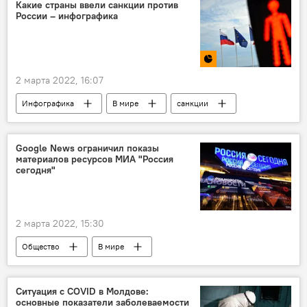
беженцы
Какие страны ввели санкции против
России – инфографика
2 марта 2022, 16:07
Инфографика
В мире
санкции
Россия
Запад
Google News ограничил показы
материалов ресурсов МИА "Россия
сегодня"
2 марта 2022, 15:30
Общество
В мире
Ситуация с COVID в Молдове:
основные показатели заболеваемости