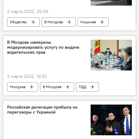
2 марта 2022, 20:29
Общество
В Молдове
Кишинев
беженцы
размещение
В Молдове намерены
модернизировать услугу по выдаче
водительских прав
2 марта 2022, 19:52
Молдова
В Молдове
ПДД
правила дорожного движения
Российская делегация прибыла на
переговоры с Украиной