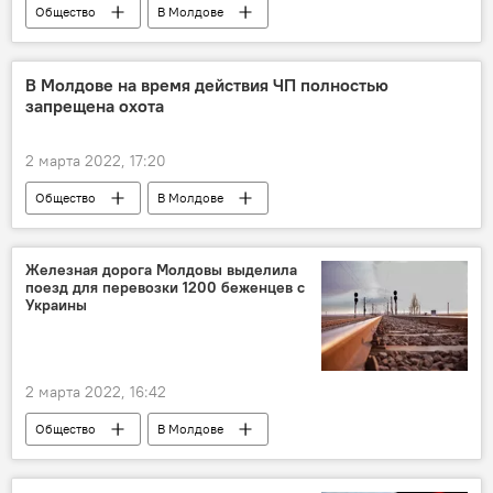
Общество
В Молдове
Анна Ревенко
гуманитарная помощь
Украина
В Молдове на время действия ЧП полностью
запрещена охота
2 марта 2022, 17:20
Общество
В Молдове
министерство окружающей среды
охота
запрет
браконьерство
Железная дорога Молдовы выделила
поезд для перевозки 1200 беженцев с
Украины
2 марта 2022, 16:42
Общество
В Молдове
Железная дорога Молдовы
Украина