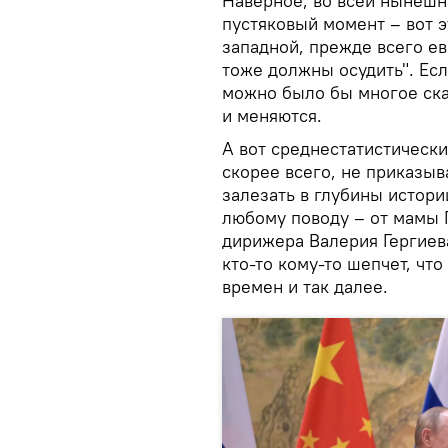
Наверное, во всей нынешн
пустяковый момент – вот э
западной, прежде всего ев
тоже должны осудить". Есл
можно было бы многое сказ
и меняются.
А вот среднестатистически
скорее всего, не приказыв
залезать в глубины истори
любому поводу – от мамы 
дирижера Валерия Гергиева
кто-то кому-то шепчет, чт
времен и так далее.