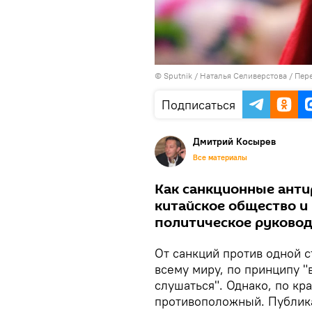
© Sputnik / Наталья Селиверстова
/
Пере
Подписаться
Дмитрий Косырев
Все материалы
Как санкционные анти
китайское общество и 
политическое руковод
От санкций против одной 
всему миру, по принципу "
слушаться". Однако, по кр
противоположный. Публика