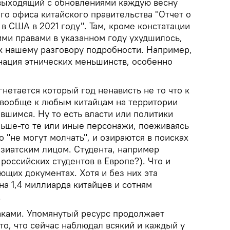
 выходящий с обновлениями каждую весну
о офиса китайского правительства "Отчет о
в США в 2021 году". Там, кроме констатации
ими правами в указанном году ухудшилось,
 нашему разговору подробности. Например,
нация этнических меньшинств, особенно
гнетается который год ненависть не то что к
а вообще к любым китайцам на территории
вшимся. Ну то есть власти или политики
льше-то те или иные персонажи, поеживаясь
о "не могут молчать", и озираются в поисках
зиатским лицом. Студента, например
российских студентов в Европе?). Что и
ющих документах. Хотя и без них эта
на 1,4 миллиарда китайцев и сотням
.
аками. Упомянутый ресурс продолжает
 то, что сейчас наблюдал всякий и каждый у