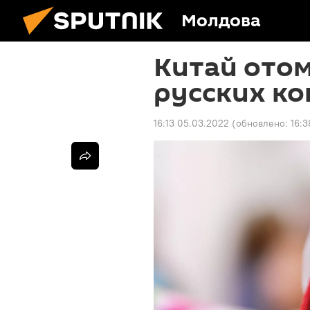
Молдова
Китай отом
русских к
16:13 05.03.2022
(обновлено:
16:3