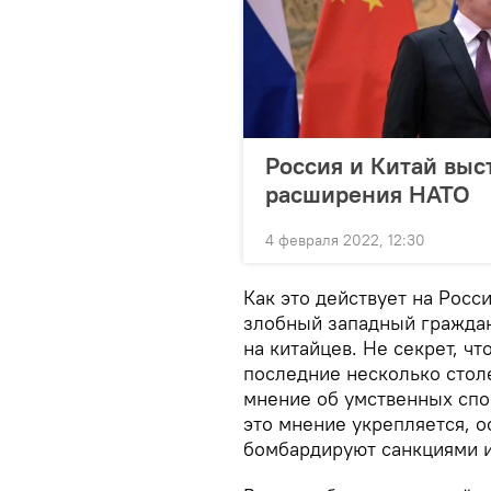
Россия и Китай выс
расширения НАТО
4 февраля 2022, 12:30
Как это действует на Росс
злобный западный граждан
на китайцев. Не секрет, чт
последние несколько столе
мнение об умственных спо
это мнение укрепляется, о
бомбардируют санкциями и 