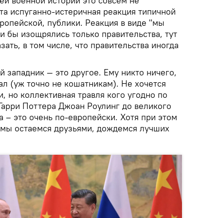
ей военной истории это совсем не
та испуганно-истеричная реакция типичной
ропейской, публики. Реакция в виде "мы
и бы изощрялись только правительства, тут
ать, в том числе, что правительства иногда
й западник — это другое. Ему никто ничего,
ал (уж точно не кошатникам). Не хочется
и, но коллективная травля кого угодно по
Гарри Поттера Джоан Роулинг до великого
 – это очень по-европейски. Хотя при этом
о мы остаемся друзьями, дождемся лучших