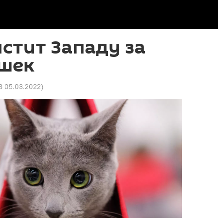
стит Западу за
ошек
8 05.03.2022
)