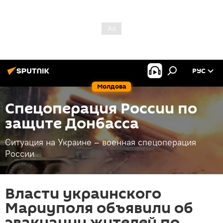
РУС
Молдова
Спецоперация России по
защите Донбасса
Ситуация на Украине – военная спецоперация
России
Власти украинского
Мариуполя объявили об
эвакуации жителей по