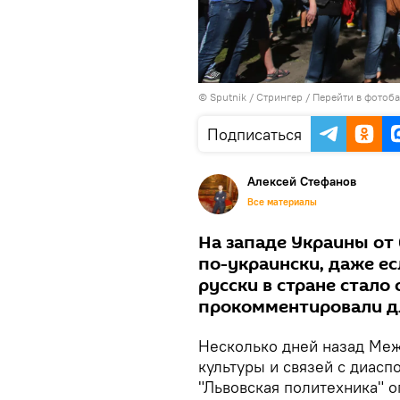
© Sputnik / Стрингер
/
Перейти в фотоб
Подписаться
Алексей Стефанов
Все материалы
На западе Украины от
по-украински, даже ес
русски в стране стало
прокомментировали для
Несколько дней назад Меж
культуры и связей с диас
"Львовская политехника" 