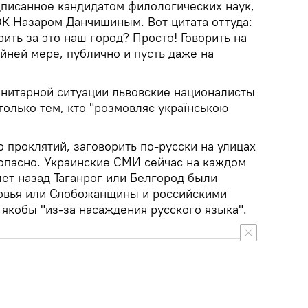
писанное кандидатом филологических наук,
 Назаром Данчишиным. Вот цитата оттуда:
ить за это наш город? Просто! Говорить на
йней мере, публично и пусть даже на
анитарной ситуации львовские националисты
олько тем, кто "розмовляє українською
о проклятий, заговорить по-русски на улицах
 опасно. Украинские СМИ сейчас на каждом
 лет назад Таганрог или Белгород были
зовья или Слобожанщины и российскими
якобы "из-за насаждения русского языка".