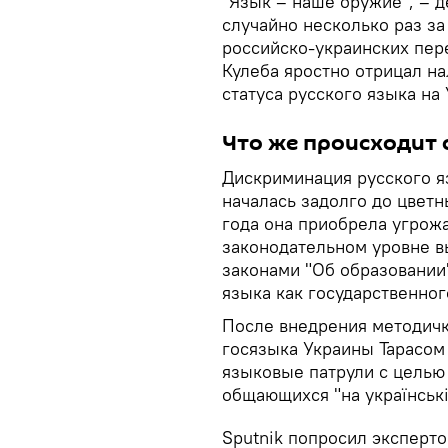
"Язык – наше оружие", – д
случайно несколько раз з
российско-украинских пер
Кулеба яростно отрицал на
статуса русского языка на
Что же происходит 
Дискриминация русского я
началась задолго до цвет
года она приобрела угрож
законодательном уровне в
законами "Об образовании
языка как государственного
После внедрения методич
госязыка Украины Тарасом
языковые патрули с целью
общающихся "на українські
Sputnik попросил эксперт