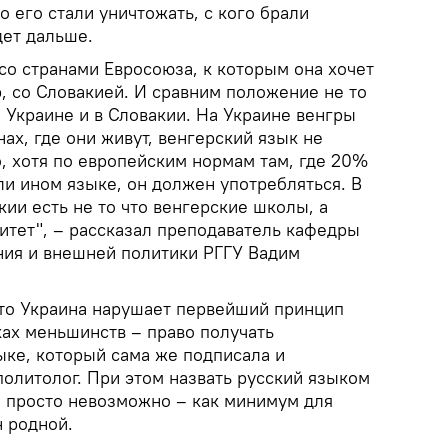
о его стали уничтожать, с кого брали
дет дальше.
со странами Евросоюза, к которым она хочет
, со Словакией. И сравним положение не то
а Украине и в Словакии. На Украине венгры
нах, где они живут, венгерский язык не
, хотя по европейским нормам там, где 20%
ли ином языке, он должен употребляться. В
кии есть не то что венгерские школы, а
итет", – рассказал преподаватель кафедры
ия и внешней политики РГГУ Вадим
что Украина нарушает первейший принцип
ках меньшинств – право получать
ыке, который сама же подписала и
олитолог. При этом назвать русский языком
 просто невозможно – как минимум для
н родной.