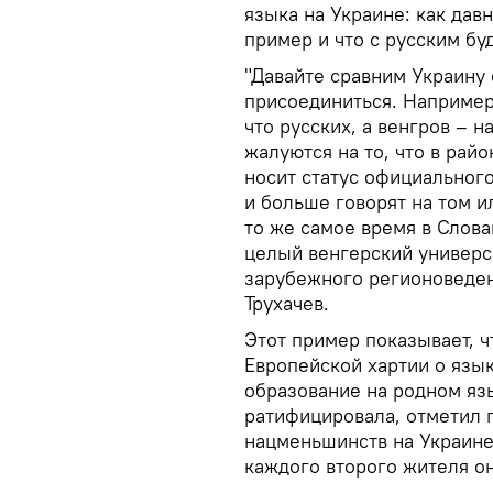
языка на Украине: как давн
пример и что с русским бу
"Давайте сравним Украину 
присоединиться. Например
что русских, а венгров – н
жалуются на то, что в райо
носит статус официального
и больше говорят на том и
то же самое время в Слова
целый венгерский универс
зарубежного регионоведен
Трухачев.
Этот пример показывает, 
Европейской хартии о язы
образование на родном яз
ратифицировала, отметил п
нацменьшинств на Украине
каждого второго жителя о