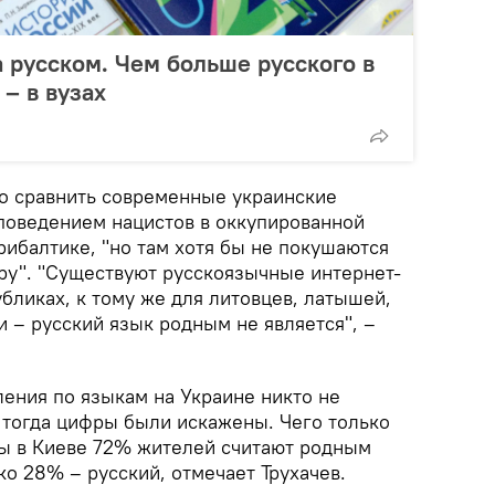
а русском. Чем больше русского в
– в вузах
то сравнить современные украинские
поведением нацистов в оккупированной
ибалтике, "но там хотя бы не покушаются
ру". "Существуют русскоязычные интернет-
убликах, к тому же для литовцев, латышей,
и – русский язык родным не является", –
ения по языкам на Украине никто не
и тогда цифры были искажены. Чего только
обы в Киеве 72% жителей считают родным
ко 28% – русский, отмечает Трухачев.