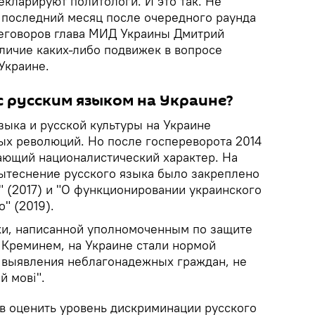
екларируют политологи. И это так. Не
а последний месяц после очередного раунда
еговоров глава МИД Украины Дмитрий
личие каких-либо подвижек в вопросе
 Украине.
с русским языком на Украине?
зыка и русской культуры на Украине
ных революций. Но после госпереворота 2014
ающий националистический характер. На
ытеснение русского языка было закреплено
" (2017) и "О функционировании украинского
" (2019).
ки, написанной уполномоченным по защите
 Креминем, на Украине стали нормой
 выявления неблагонадежных граждан, не
й мові".
ов оценить уровень дискриминации русского