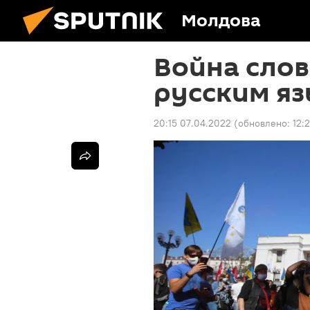
Молдова
Война слов
русским яз
20:15 07.04.2022
(обновлено:
12: