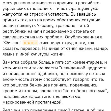
месяца геополитического кризиса в российско-
украинских отношениях – и вот французы уже
жалуются на стресс и усталость. Вызвавшись
принять тех, кто на время обострения ситуации
решил покинуть Украину, граждане Пятой
республики начали предсказуемо стонать от
свалившихся на них проблем. Опубликованная в
"Фигаро"
статья
живописует трудности, так
сказать, перевода. Начиная от стиля жизни, манер,
языка и иной культуры жизни.
Заметка собрала больше пятисот комментариев, и
хотя читатели такие жесты "невиданной щедрости
и солидарности" одобряют, но, поскольку сетевая
анонимность этому способствует, говорят, что те,
кто решился беженцев принять, поделившись
кровом и столом, сделал это "не от большого ума",
поддавшись на сантименты, выжатые
массированной пропагандой.
Реплики, что приведены в самой статье, в общем,