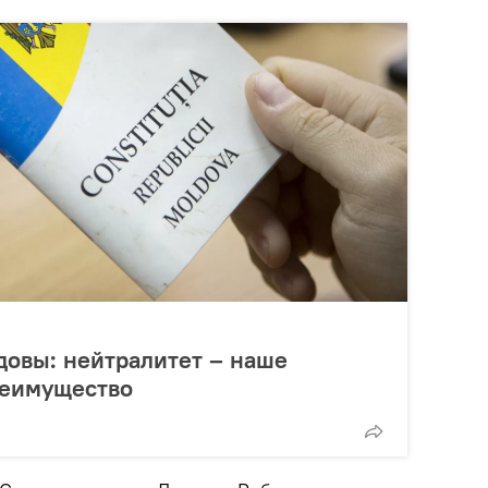
довы: нейтралитет – наше
реимущество