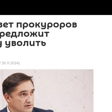
вет прокуроров
редложит
у уволить
7 26.11.2024
)