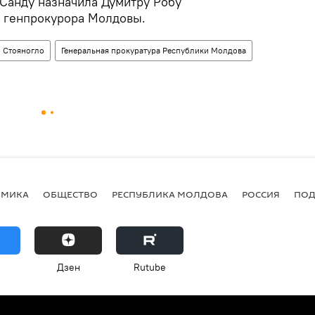
Санду назначила Думитру Робу
 генпрокурора Молдовы.
 Стояногло
Генеральная прокуратура Республики Молдова
ОМИКА
ОБЩЕСТВО
РЕСПУБЛИКА МОЛДОВА
РОССИЯ
ПОД
Дзен
Rutube