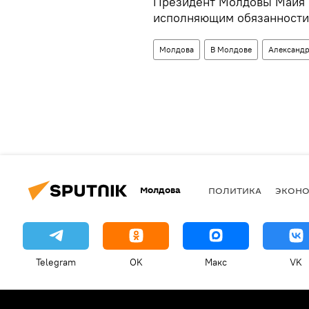
Президент Молдовы Майя 
исполняющим обязанности
Молдова
В Молдове
Александр
Молдова
ПОЛИТИКА
ЭКОН
Telegram
OK
Макс
VK