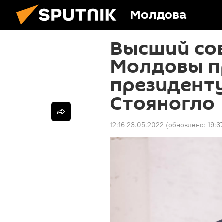
Молдова
Высший со
Молдовы п
президент
Стояногло
12:16 23.05.2022
(обновлено:
19:3