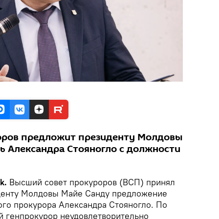
оров предложит президенту Молдовы
ь Александра Стояногло с должности
ik.
Высший совет прокуроров (ВСП) принял
денту Молдовы Майе Санду предложение
ого прокурора Александра Стояногло. По
й генпрокурор неудовлетворительно