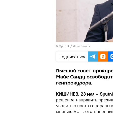
© Sputnik / Mihai Caraus
Подписаться
Высший совет прокур
Майе Санду освободит
генпрокурора.
КИШИНЕВ, 23 мая – Sputn
решение направить прези
уволить с поста генеральн
мнению ВСП, отстраненны