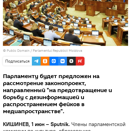
©
Public Domain
/
Parlamentul Republicii Moldova
Подписаться
Парламенту будет предложен на
рассмотрение законопроект,
направленный "на предотвращение и
борьбу с дезинформацией и
распространением фейков в
медиапространстве".
КИШИНЕВ, 1 июн – Sputnik.
Члены парламентской
комиссии по культуре, образованию,