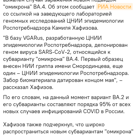
"омикрона" BA.4. Об этом сообщает
РИА Новости
со ссылкой на заведующего лабораторией
геномных исследований ЦНИИ эпидемиологии
Роспотребнадзора Камиля Хафизова.
"В базу VGARus, разработанную ЦНИИ
эпидемиологии Роспотребнадзора, депонирован
геном вируса SARS-CoV-2, относящийся к
субварианту "омикрона" BA.4. Первый образец
внесен НИИ гриппа имени Смородинцева, еще
один – ЦНИИ эпидемиологии Роспотребнадзора.
Забор биоматериала датирован концом мая", –
рассказал Хафизов.
По его словам, на данный момент вариант BA.2 и
его субварианты составляют порядка 95% от всех
новых случаев инфицирований COVID в России.
Хафизов также подчеркнул, что широко
распространиться новым субвариантам "омикрона"