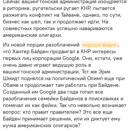
Сейчас вашингтонская администрация изощряется
в риторике, ругательски ругает КНР, пытается
разжигать конфликт на Тайване, однако, по сути,
бизнес как шел, так и продолжает идти. На
совместных проектах успешно навариваются
американские олигархи.
Из новой порции разоблачений
хорошо видно
,
что Хантер Байден продвигал в КНР интересы
первых лиц корпорации Google. Они, кстати, уже
очень давно играют ведущую роль в
вашингтонской администрации. Тот же Эрик
Шмидт поднялся на политический Олимп еще при
Обаме и продолжает там работать при Байдене.
Созданный им Google два года топил все
разоблачения семейки Байденов в поисковиках и
помечал их как фейки. Так что невольно возникает
вопрос: кто правит правителем? Это все еще
Байден принимает решения, или их диктует ему
кучка американских олигархов?