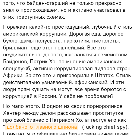
того, что Байден-старший не только прекрасно
знал о происходящем, но и активно участвовал в
этих преступных схемах.
Поражает какой-то простодушный, лубочный стиль
американской коррупции. Дорогая еда, дорогое
бухло, дамы полусвета, наркотики, пистолеты,
бриллиант еще этот пошлейший. Все это
неудивительно: до того, как заняться семейством
Байденов, Патрик Хо, по мнению американских
спецслужб, активно коррумпировал лидеров стран
Африки. За это его и приговорили в Штатах. Стиль
действительно узнаваемый, африканский. И эти
люди прям кушать не могут, все время борются с
коррупцией в России. У себя не пробовали?
Но мало этого. В одном из своих порнороликов
Хантер между делом рассказывает проститутке
про свой бизнес с Патриком Хо, аттестуя его как
"
долбаного главного шпиона
" (fucking chief spy).
Понятно, что официально бизнесмен ничем таким