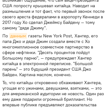
Возникает ощущение, что сын вице-президента
США попросту крышевал китайца. Наводит на
размышления и тот факт, что первый звонок после
своего ареста федералами в аэропорту Кеннеди в
2017 году Хо сделал Джеймсу Байдену — тому
самому "дяде Джиму".
По
данным
газеты New York Post, Хантер, его
папа Джо и дядя Джим создали вместе с Хо
многомиллионное совместное партнерство в
сфере нефтянки. "Десять процентов пойдут
Большому парню", — предупреждает Хантер
китайца в электронной переписке. "Большой
парень" — это будущий президент США Джо
Байден. Картина маслом, конечно.
То, что китайцы откровенно обхаживают Хантера,
угощая его ужинами, девушками, взятками, — это
для американской аудитории не новость. Один раз
ему даже подарили огромный бриллиант. Но
впервые публике предъявляют доказательства