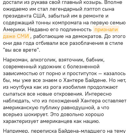
достали из рукава свой главный козырь. Вполне
ожидаемо им стал легендарный лэптоп сына
президента США, забытый им в ремонте и
содержащий тонны компромата на первую семью
Америки. Недавно его подлинность
признали 
даже СМИ
, работающие на демократов. До этого
они два года отбивали все разоблачения в стиле
"вы все врете".
Наркоман, алкоголик, взяточник, бабник,
современный художник с болезненной
зависимостью от порно и проституток — казалось
бы, мы уже все знаем о Хантере Байдене. Но нет,
из ноутбука как из рога изобилия продолжают
сыпаться все новые откровения. Интересно
наблюдать, что из похождений Хантера оставляет
американскую публику равнодушной, а что
всерьез шокирует. Это довольно хорошо
характеризует американцев как нацию.
Например, переписка Байдена-младшего на тему