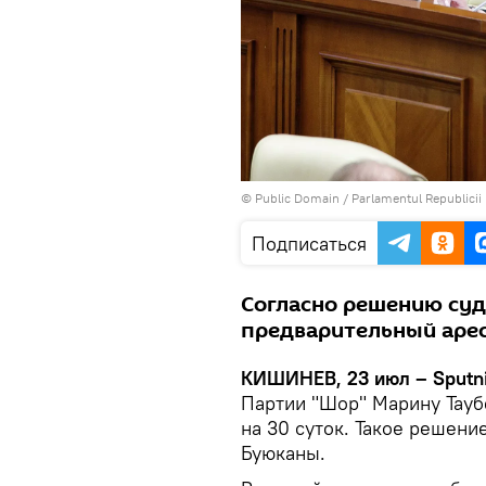
©
Public Domain
/
Parlamentul Republicii
Подписаться
Согласно решению суд
предварительный арес
КИШИНЕВ, 23 июл – Sputn
Партии "Шор" Марину Тауб
на 30 суток. Такое решени
Буюканы.