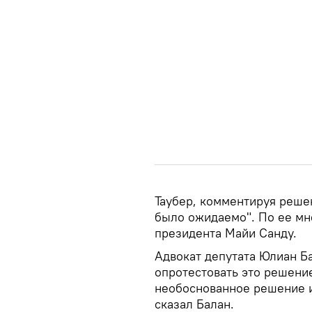
Таубер, комментируя решен
было ожидаемо". По ее мн
президента Майи Санду.
Адвокат депутата Юлиан Б
опротестовать это решение
необоснованное решение и,
сказал Балан.