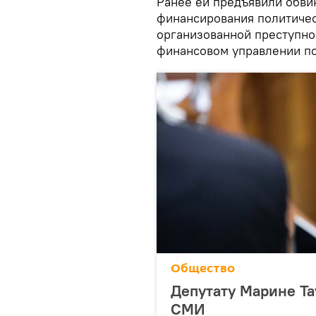
Ранее ей предъявили обви
финансирования политичес
организованной преступно
финансовом управлении по
Общество
Депутату Марине Та
СМИ