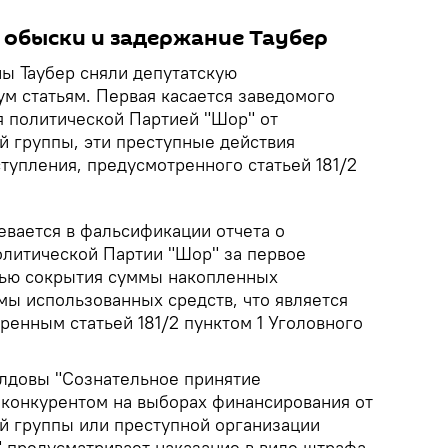
 обыски и задержание Таубер
ины Таубер сняли депутатскую
ум статьям. Первая касается заведомого
 политической Партией "Шор" от
й группы, эти преступные действия
тупления, предусмотренного статьей 181/2
евается в фальсификации отчета о
литической Партии "Шор" за первое
лью сокрытия суммы накопленных
мы использованных средств, что является
ренным статьей 181/2 пунктом 1 Уголовного
олдовы "Сознательное принятие
 конкурентом на выборах финансирования от
й группы или преступной организации
" предусматривает наказание в виде штрафа