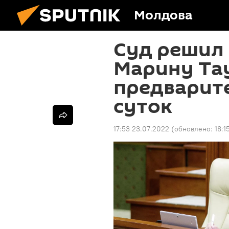
Молдова
Суд решил
Марину Та
предварите
суток
17:53 23.07.2022
(обновлено:
18:1