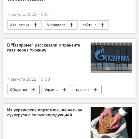
7 августа 2022, 11:05
Экономика
В Молдове
рейтинг
ставка
В "Газпроме" рассказали о транзите
газа через Украину
7 августа 2022, 10:08
Общество
Украина
транзит
газ
"Газпром"
Из украинских портов вышли четыре
сухогруза с сельхозпродукцией