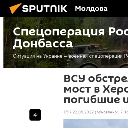
Молдова
Спецоперация Рос
Донбасса
Ситуация на Украине – военная спецоперация Р
ВСУ обстр
мост в Херс
погибшие 
17:17 22.08.2022
(обновлено:
17:3