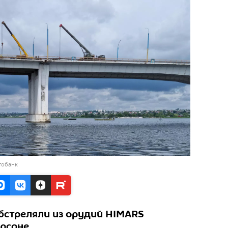
тобанк
бстреляли из орудий HIMARS
рсоне.