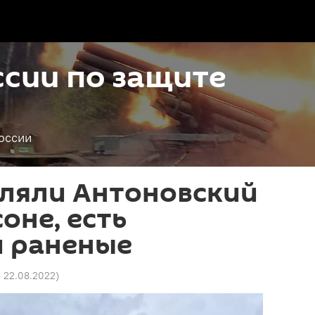
сии по защите
оссии
еляли Антоновский
оне, есть
и раненые
3 22.08.2022
)