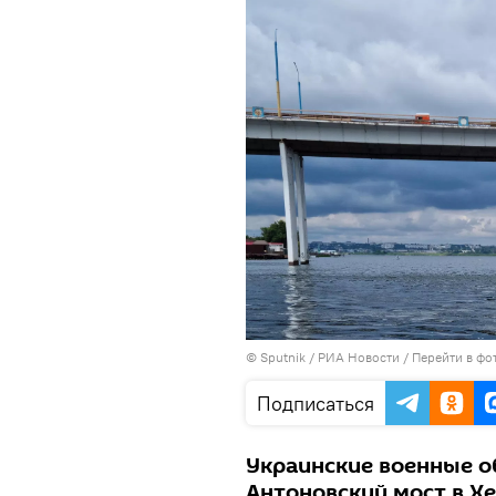
© Sputnik / РИА Новости
/
Перейти в фо
Подписаться
Украинские военные о
Антоновский мост в Хе