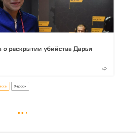
 о раскрытии убийства Дарьи
асса
Херсон