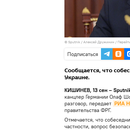
© Sputnik / Алексей Дружинин
/
Перейт
Подписаться
Сообщается, что собе
Украине.
КИШИНЕВ, 13 сен – Sputni
канцлер Германии Олаф Ш
разговор, передает
РИА Н
правительства ФРГ.
Отмечается, что собеседни
частности, вопрос безопа