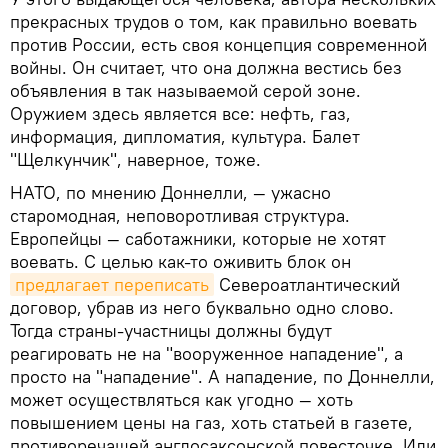
прекрасных трудов о том, как правильно воевать
против России, есть своя концепция современной
войны. Он считает, что она должна вестись без
объявления в так называемой серой зоне.
Оружием здесь является все: нефть, газ,
информация, дипломатия, культура. Балет
"Щелкунчик", наверное, тоже.
НАТО, по мнению Доннелли, — ужасно
старомодная, неповоротливая структура.
Европейцы — саботажники, которые не хотят
воевать. С целью как-то оживить блок он
предлагает переписать
Североатлантический
договор, убрав из него буквально одно слово.
Тогда страны-участницы должны будут
реагировать не на "вооруженное нападение", а
просто на "нападение". А нападение, по Доннелли,
может осуществляться как угодно — хоть
повышением цены на газ, хоть статьей в газете,
противоречащей англосаксонской повесточке. Или