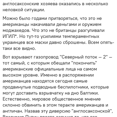
англосаксонские хозяева оказались в несколько
неловкой ситуации.
Можно было годами притворяться, что это не
американцы накачивали деньгами и оружием
моджахедов. Что это не британцы разгуливали
ИГИЛ*. Но тут-то усилиями темпераментных
украинцев все маски давно сброшены. Всем опять-
таки все видно.
Вот взрывают газопровод "Северный поток — 2" —
тот самый, с которым обещали "покончить"
американские официальные лица на самом
высоком уровне. Именно в распоряжении
американцев находятся сегодня самые
продвинутые подводные беспилотники, которые
могут доставить взрывчатку на дно Балтики.
Естественно, мировое общественное мнение
склонно обвинить в этом теракте американцев и
англичан. Назвав эту диверсию "англосаксонской",
Владимир Путин просто озвучил то, что все