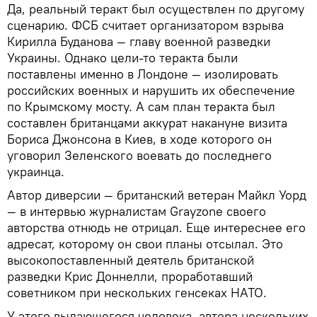
Да, реальный теракт был осуществлен по другому
сценарию. ФСБ считает организатором взрыва
Кирилла Буданова — главу военной разведки
Украины. Однако цели-то теракта были
поставлены именно в Лондоне — изолировать
российских военных и нарушить их обеспечение
по Крымскому мосту. А сам план теракта был
составлен британцами аккурат накануне визита
Бориса Джонсона в Киев, в ходе которого он
уговорил Зеленского воевать до последнего
украинца.
Автор диверсии — британский ветеран Майкл Уорд
— в интервью журналистам Grayzone своего
авторства отнюдь не отрицал. Еще интереснее его
адресат, которому он свои планы отсылал. Это
высокопоставленный деятель британской
разведки Крис Доннелли, проработавший
советником при нескольких генсеках НАТО.
У этого выдающегося человека, автора нескольких