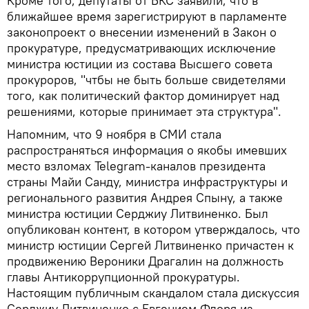
Кроме того, депутаты от БКС заявили, что в
ближайшее время зарегистрируют в парламенте
законопроект о внесении изменений в Закон о
прокуратуре, предусматривающих исключение
министра юстиции из состава Высшего совета
прокуроров, "чтбы не быть больше свидетелями
того, как политический фактор доминирует над
решениями, которые принимает эта структура".
Напомним, что 9 ноября в СМИ стала
распространяться информация о якобы имевших
место взломах Telegram-каналов президента
страны Майи Санду, министра инфраструктуры и
регионального развития Андрея Спыну, а также
министра юстиции Серджиу Литвиненко. Был
опубликован контент, в котором утверждалось, что
министр юстиции Сергей Литвиненко причастен к
продвижению Вероники Драгалин на должность
главы Антикоррупционной прокуратуры.
Настоящим публичным скандалом стала дискуссия
Серджиу Литвиненко с Евгением Флоря из