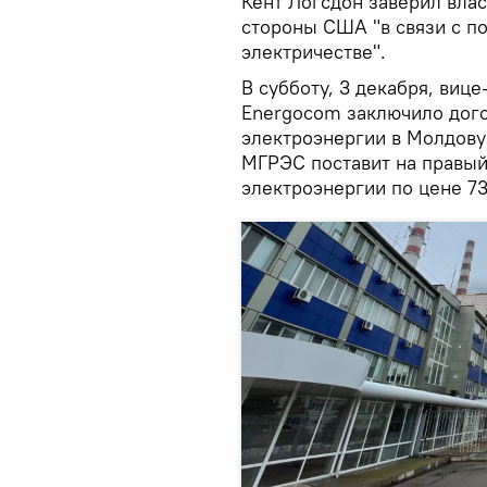
Кент Логсдон заверил вла
стороны США "в связи с п
электричестве".
В субботу, 3 декабря, виц
Energocom заключило дого
электроэнергии в Молдову
МГРЭС поставит на правый
электроэнергии по цене 73