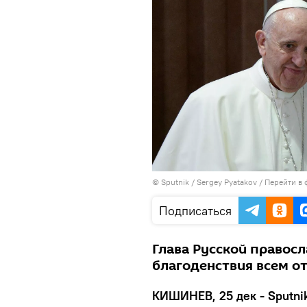
© Sputnik / Sergey Pyatakov
/
Перейти в 
Подписаться
Глава Русской правос
благоденствия всем о
КИШИНЕВ, 25 дек - Sputni