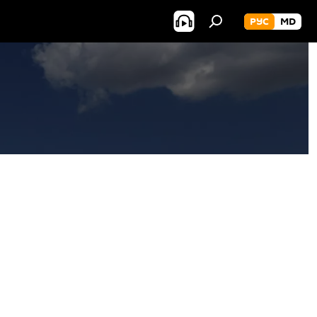
РУС
MD