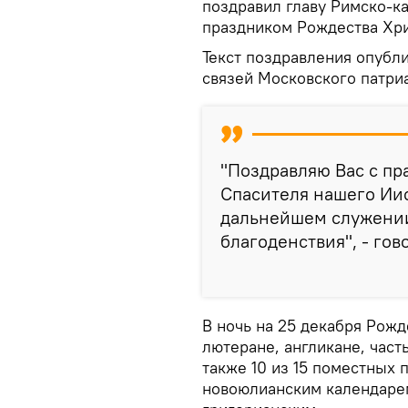
поздравил главу Римско-к
праздником Рождества Хри
Текст поздравления опубл
связей Московского патриа
"Поздравляю Вас с пр
Спасителя нашего Иис
дальнейшем служении,
благоденствия", - гов
В ночь на 25 декабря Рожд
лютеране, англикане, част
также 10 из 15 поместных
новоюлианским календарем