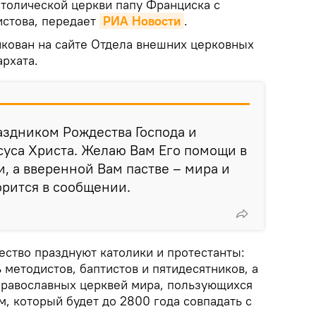
атолической церкви папу Франциска с
стова, передает
РИА Новости
.
икован на сайте Отдела внешних церковных
рхата.
аздником Рождества Господа и
уса Христа. Желаю Вам Его помощи в
 а вверенной Вам пастве – мира и
орится в сообщении.
ество празднуют католики и протестанты:
ь методистов, баптистов и пятидесятников, а
 православных церквей мира, пользующихся
, который будет до 2800 года совпадать с