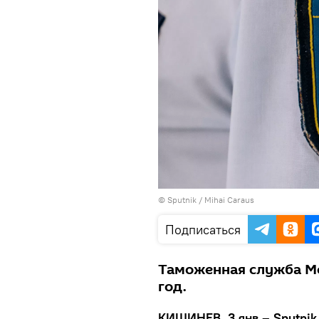
© Sputnik / Mihai Caraus
Подписаться
Таможенная служба Мо
год.
КИШИНЕВ, 3 янв – Sputnik