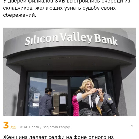
У дверей филиалов SVB выстроились очереди из
складчиков, желающих узнать судьбу своих
сбережений.
3
/11
© AP Photo / Benjamin Fanjoy
Женщина делает селфи на фоне одного из