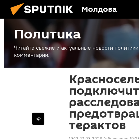
Молдова
Политика
Читайте свежие и актуальные новости политики
комментарии.
Красносел
подключит
расследов
предотвра
терактов
19:12 27.03.2023
(обновлено:
19:2