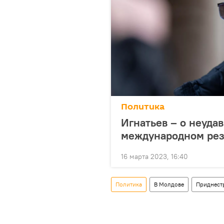
Политика
Игнатьев – о неуда
международном ре
16 марта 2023, 16:40
Политика
В Молдове
Приднест