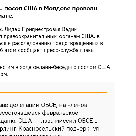
и посол США в Молдове провели
мате.
k.
Лидер Приднестровья Вадим
л правоохранительным органам США, в
ься к расследованию предотвращенных в
об этом сообщает пресс-служба главы
но им в ходе онлайн-беседы с послом США
ом.
таве делегации ОБСЕ, на членов
несостоявшееся февральское
жданка США – глава миссии ОБСЕ в
рлинг, Красносельский подчеркнул