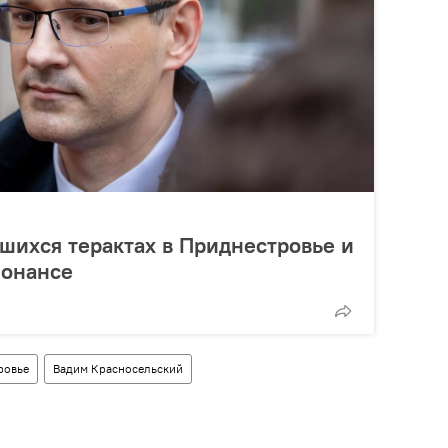
вшихся терактах в Приднестровье и
зонансе
ровье
Вадим Красносельский