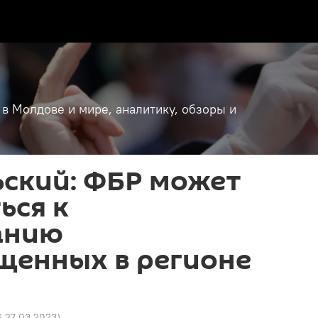
 в Молдове и мире, аналитику, обзоры и
ьский: ФБР может
ься к
анию
щенных в регионе
6 27.03.2023
)