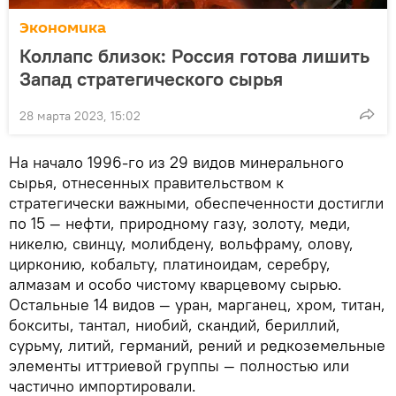
Экономика
Коллапс близок: Россия готова лишить
Запад стратегического сырья
28 марта 2023, 15:02
На начало 1996-го из 29 видов минерального
сырья, отнесенных правительством к
стратегически важными, обеспеченности достигли
по 15 — нефти, природному газу, золоту, меди,
никелю, свинцу, молибдену, вольфраму, олову,
цирконию, кобальту, платиноидам, серебру,
алмазам и особо чистому кварцевому сырью.
Остальные 14 видов — уран, марганец, хром, титан,
бокситы, тантал, ниобий, скандий, бериллий,
сурьму, литий, германий, рений и редкоземельные
элементы иттриевой группы — полностью или
частично импортировали.