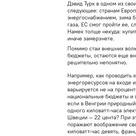
Дэвид Турк в одном из св
следующее: странам Европы
энергоснабжением, зима б
газа, ЕС смог пройти ее, 
Намек толще некуда: купит
иначе замерзнете.
Помимо стаи внешних волк
бюджеты, остаются еще вну
решительно непонятно.
Например, как проводить 
энергоресурсов на входе и
варьируется не на процент
национальные бюджеты и 
если в Венгрии природный 
одного киловатт-часа элект
Швеции — 22 цента? При э
поражают воображение сво
киловатт-час девять, фран