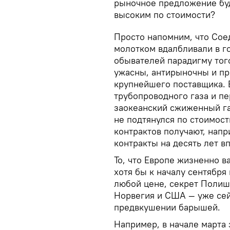
рыночное предложение бу
высоким по стоимости?
Просто напомним, что Сое
молотком вдалбливали в г
обывателей парадигму тог
ужасны, антирыночны и пр
крупнейшего поставщика. 
трубопроводного газа и пе
заокеанский сжиженный га
не подтянулся по стоимост
контрактов получают, напр
контракты на десять лет в
То, что Европе жизненно 
хотя бы к началу сентября
любой цене, секрет Полиш
Норвегия и США — уже сей
предвкушении барышей.
Например, в начале марта