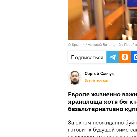
© Sputnik / Алексей Витвицкий
/
Перейт
Подписаться
Сергей Савчук
Все материалы
Европе жизненно важн
хранилища хотя бы к 
безальтернативно купя
За окном неожиданно буйн
готовит к будущей зиме са
заявление, что запускаетс