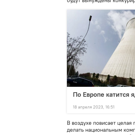
будут вынуждены конкурир
По Европе катится 
18 апреля 2023, 16:51
В воздухе повисает целая 
делать национальным комп