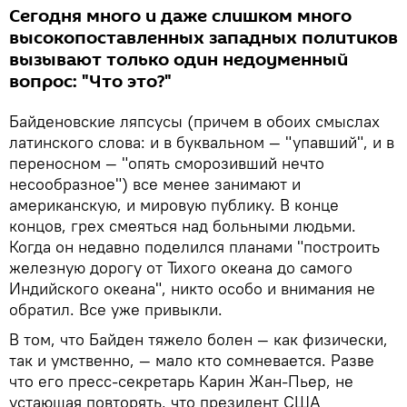
Сегодня много и даже слишком много
высокопоставленных западных политиков
вызывают только один недоуменный
вопрос: "Что это?"
Байденовские ляпсусы (причем в обоих смыслах
латинского слова: и в буквальном — "упавший", и в
переносном — "опять сморозивший нечто
несообразное") все менее занимают и
американскую, и мировую публику. В конце
концов, грех смеяться над больными людьми.
Когда он недавно поделился планами "построить
железную дорогу от Тихого океана до самого
Индийского океана", никто особо и внимания не
обратил. Все уже привыкли.
В том, что Байден тяжело болен — как физически,
так и умственно, — мало кто сомневается. Разве
что его пресс-секретарь Карин Жан-Пьер, не
устающая повторять, что президент США