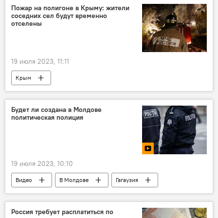
В Молдове
Пожар на полигоне в Крыму: жители
соседних сел будут временно
отселены
19 июля 2023, 11:11
Крым
Будет ли создана в Молдове
политическая полиция
19 июля 2023, 10:10
Видео
В Молдове
Гагаузия
Центр стратегических коммуникаций и борьбы с дезинформацией
Россия требует расплатиться по