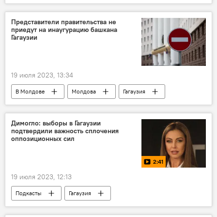
Представители правительства не
приедут на инаугурацию башкана
Гагаузии
19 июля 2023, 13:34
В Молдове
Молдова
Гагаузия
башкан Гагаузии
Евгения Гуцул
Димогло: выборы в Гагаузии
подтвердили важность сплочения
оппозиционных сил
2:41
19 июля 2023, 12:13
Подкасты
Гагаузия
башкан Гагаузии
Молдова