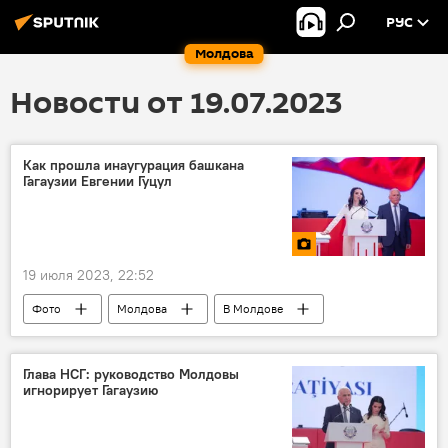
РУС
Молдова
Новости от 19.07.2023
Как прошла инаугурация башкана
Гагаузии Евгении Гуцул
19 июля 2023, 22:52
Фото
Молдова
В Молдове
башкан Гагаузии
Гагаузия
Евгения Гуцул
инаугурация
Глава НСГ: руководство Молдовы
игнорирует Гагаузию