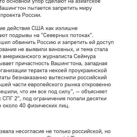
то основной упор сделают на азиатское
Вашингтон пытается запретить миру
 проекта России.
ие действия США как излишне
ют подрывы на "Северных потоках".
шил обвинить Россию и запретить ей доступ
ования не выявили виновных, и тема стала
ьи американского журналиста Сеймура
ывает причастность Вашингтона, западная
рганизации теракта некоей проукраинской
Штаты безнаказанно вытеснили российский
ьшей части европейского рынка откровенно
шили, что им все под силу", — объясняет
 СПГ 2", под ограничения попали десятки
е около 40 физических лиц.
звала несогласие не только российской, но