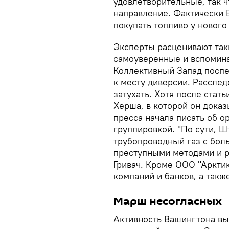
удовлетворительные, так ч
направление. Фактически 
покупать топливо у нового
Эксперты расценивают так
самоуверенные и вспомина
Коллективный Запад поспе
к месту диверсии. Расслед
затухать. Хотя после стат
Херша, в которой он доказ
пресса начала писать об о
группировкой. "По сути, 
трубопроводный газ с бол
преступными методами и ре
Гривач. Кроме ООО "Арктик
компаний и банков, а такж
Марш несогласных
Активность Вашингтона вы