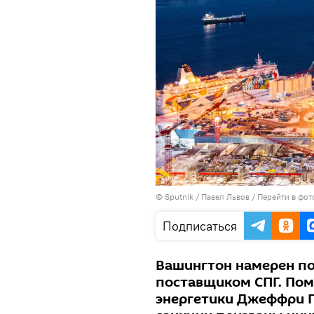
© Sputnik / Павел Львов
/
Перейти в фот
Подписаться
Вашингтон намерен п
поставщиком СПГ. Пом
энергетики Джеффри П