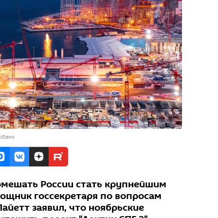
обанк
омешать России стать крупнейшим
ощник госсекретаря по вопросам
айетт заявил, что ноябрьские