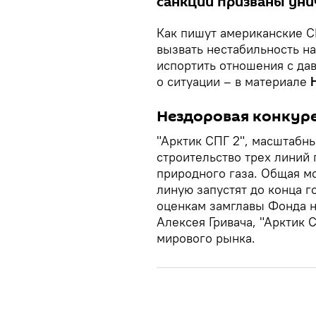
санкции призваны унич
Как пишут американские С
вызвать нестабильность н
испортить отношения с д
о ситуации – в материале
Нездоровая конкур
"Арктик СПГ 2", масштабны
строительство трех линий
природного газа. Общая м
линую запустят до конца го
оценкам замглавы Фонда н
Алексея Гривача, "Арктик 
мирового рынка.