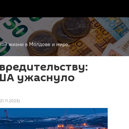
кой жизни в Молдове и мире.
вредительству:
ША ужаснуло
 21.11.2023
)