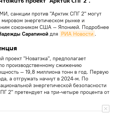
тожить проект "Арктик СПГ 2".
МИ, санкции против "Арктик СПГ 2" могут
а мировом энергетическом рынке и
авним союзником США — Японией. Подробнее
Надежды Сарапиной
для
РИА Новости
.
енция
й проект "Новатэка", предполагает
 по производственному сжижению
ощность — 19,8 миллиона тонн в год. Первую
да, а отгружать начнут в 2024-м. По
ациональной энергетической безопасности
СПГ 2" претендует на три-четыре процента от