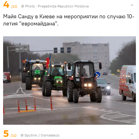
4
/10
© Photo :
Preşedinţia Republicii Moldova
Майя Санду в Киеве на мероприятии по случаю 10-
летия "евромайдана".
5
/10
© Sputnik / Osmatesco