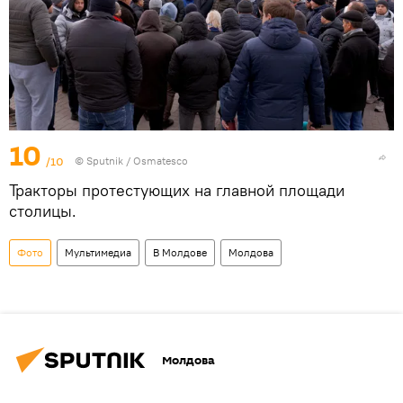
10
/10
© Sputnik / Osmatesco
Тракторы протестующих на главной площади
столицы.
Фото
Мультимедиа
В Молдове
Молдова
Молдова