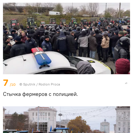
7
/10
© Sputnik / Rodion Proca
Стычка фермеров с полицией.