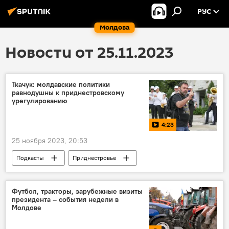
РУС
Молдова
Новости от 25.11.2023
Ткачук: молдавские политики
равнодушны к приднестровскому
урегулированию
4:23
25 ноября 2023, 20:53
Подкасты
Приднестровье
приднестровский конфликт
Приднестровское урегулирование
Футбол, тракторы, зарубежные визиты
президента – события недели в
В Молдове
Молдова
Молдове