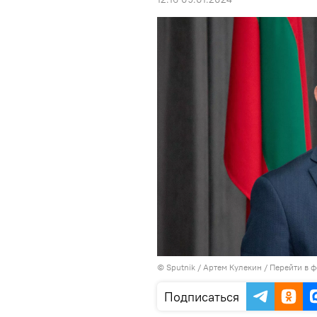
© Sputnik / Артем Кулекин
/
Перейти в 
Подписаться