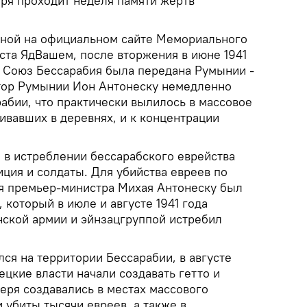
аря проходит неделя памяти жертв
ной на официальном сайте Мемориального
ста ЯдВашем, после вторжения в июне 1941
й Союз Бессарабия была передана Румынии -
тор Румынии Ион Антонеску немедленно
рабии, что практически вылилось в массовое
ивавших в деревнях, и к концентрации
 в истреблении бессарабского еврейства
ция и солдаты. Для убийства евреев по
я премьер-министра Михая Антонеску был
 который в июле и августе 1941 года
нской армии и эйнзацгруппой истребил
лся на территории Бессарабии, в августе
ецкие власти начали создавать гетто и
геря создавались в местах массового
 убиты тысячи евреев, а также в