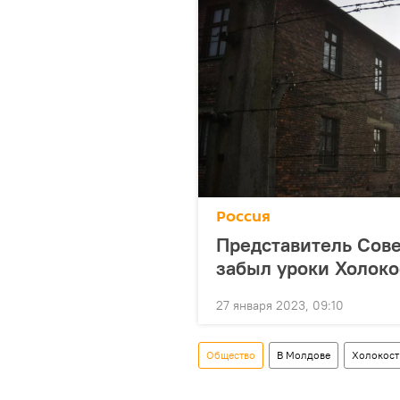
Россия
Представитель Сове
забыл уроки Холоко
27 января 2023, 09:10
Общество
В Молдове
Холокост