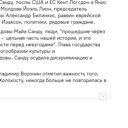
анду, послы США и ЕС Кент Логсдон и Янис
 Молдове Йоэль Лион, председатель
ы Александр Билинкис, раввин еврейской
заксон, политики, рядовые граждане.
лдовы Майи Санду, люди, "прошедшие через
– цельная часть нашей истории, и это
ти перед невзгодами". Глава государства
ногообразии культуры и
довы. Санду осудила дискриминацию и
адимир Воронин отметил важность того,
Холокосту, никогда больше не повторилась в