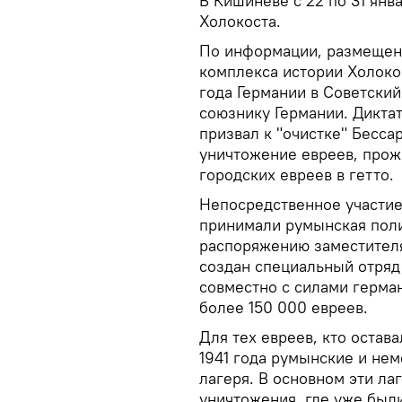
В Кишиневе с 22 по 31 янв
Холокоста.
По информации, размещен
комплекса истории Холоко
года Германии в Советски
союзнику Германии. Дикта
призвал к "очистке" Бесса
уничтожение евреев, прож
городских евреев в гетто.
Непосредственное участие
принимали румынская поли
распоряжению заместител
создан специальный отряд,
совместно с силами герма
более 150 000 евреев.
Для тех евреев, кто остава
1941 года румынские и нем
лагеря. В основном эти ла
уничтожения, где уже были