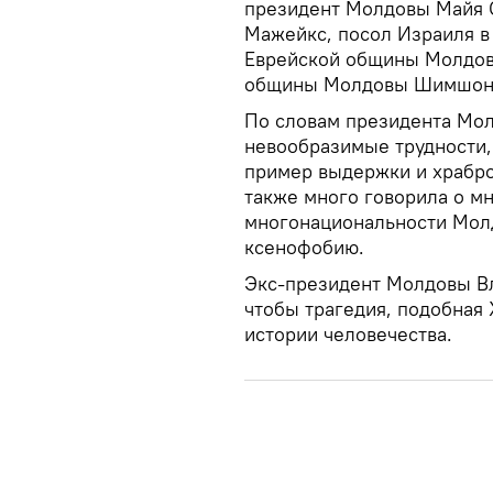
президент Молдовы Майя С
Мажейкс, посол Израиля в
Еврейской общины Молдов
общины Молдовы Шимшон И
По словам президента Мо
невообразимые трудности, 
пример выдержки и храброс
также много говорила о м
многонациональности Мол
ксенофобию.
Экс-президент Молдовы Вл
чтобы трагедия, подобная 
истории человечества.