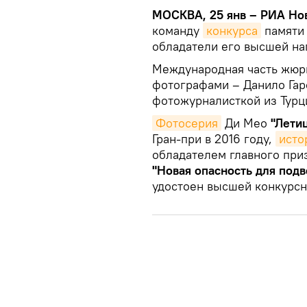
МОСКВА, 25 янв – РИА Но
команду
конкурса
памяти
обладатели его высшей наг
Международная часть жюри
фотографами – Данило Гарс
фотожурналисткой из Тур
Фотосерия
Ди Мео
"Лети
Гран-при в 2016 году,
исто
обладателем главного приз
"Новая опасность для подв
удостоен высшей конкурсн