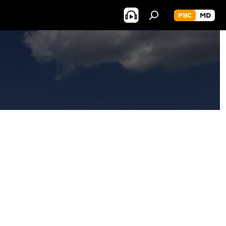
РУС
MD