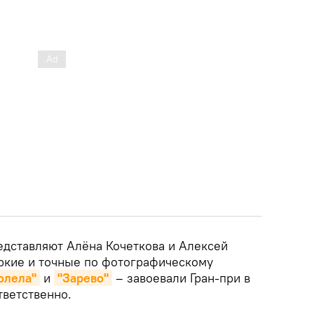
едставляют Алёна Кочеткова и Алексей
ркие и точные по фотографическому
болела"
и
"Зарево"
– завоевали Гран-при в
тветственно.