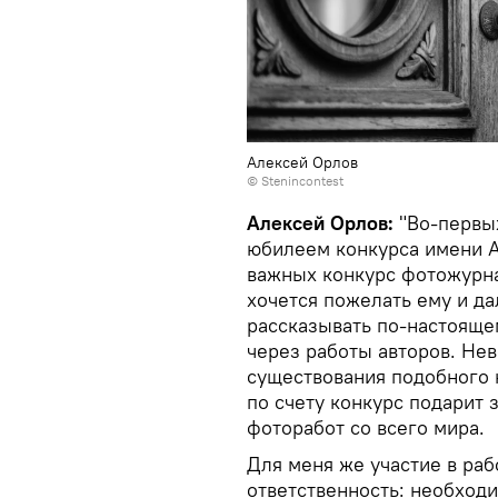
Алексей Орлов
© Stenincontest
Алексей Орлов:
"Во-первых
юбилеем конкурса имени А
важных конкурс фотожурна
хочется пожелать ему и д
рассказывать по-настояще
через работы авторов. Не
существования подобного 
по счету конкурс подарит
фоторабот со всего мира.
Для меня же участие в ра
ответственность: необход