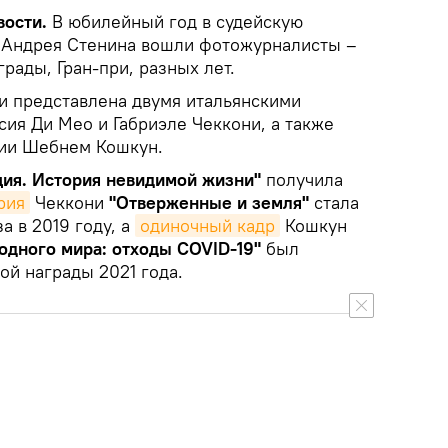
вости.
В юбилейный год в судейскую
 Андрея Стенина вошли фотожурналисты –
рады, Гран-при, разных лет.
 представлена двумя итальянскими
ия Ди Мео и Габриэле Чеккони, а также
ции Шебнем Кошкун.
ция. История невидимой жизни"
получила
рия
Чеккони
"Отверженные и земля"
стала
а в 2019 году, а
одиночный кадр
Кошкун
одного мира: отходы COVID-19"
был
ой награды 2021 года.