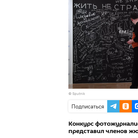
© Sputnik
Подписаться
Конкурс фотожурнали
представил членов жю