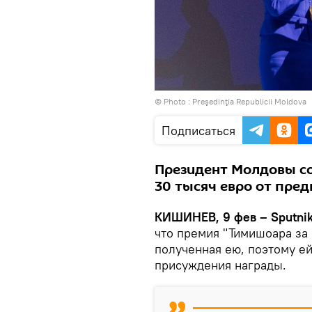
© Photo :
Preşedinţia Republicii Moldova
Подписаться
Президент Молдовы со
30 тысяч евро от пре
КИШИНЕВ, 9 фев – Sputni
что премия "Тимишоара за 
полученная ею, поэтому ей
присуждения награды.