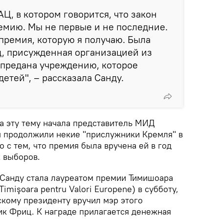
АЦ, в котором говорится, что закон
емию. Мы не первые и не последние.
 премия, которую я получаю. Была
д, присужденная организацией из
 предана учреждению, которое
детей", – рассказала Санду.
а эту тему начала представитель МИД
ом продолжили некие "прислужники Кремля" в
о с тем, что премия была вручена ей в год
 выборов.
Санду стала лауреатом премии Тимишоара
imişoara pentru Valori Europene) в субботу,
скому президенту вручил мэр этого
к Фриц. К награде прилагается денежная