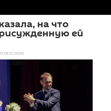
казала, на что
присужденную ей
03 09.02.2024
)